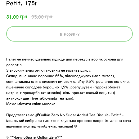
Petit, 175г
грн.
грн.
81,00
95,00
В корзину
Галетне печиво ідеально підійде для перекусів або як основа для
десертів.
З високим вмістом клітковини не містить цукру.
Склад: пшеничне борошно 66%, підсолоджувач (мальтитол),
соняшникова олія з високим вмістом олеїну 9,5%, рослинне волокно,
пшеничне солодове борошно 1,5%, розпушувачі (гідрокарбонат
натрію, гідрокарбонат амонію), сіль, аромат соєвий лецитин),
антиоксидант (метабісульфіт натрію).
Може містити сліди молока.
Представляємо 🌾Gullón Zero No Sugar Added Tea Biscuit - Petit** -
ідеальний вибір для тих, хто піклується про своє здоров'я, але не хоче
відмовлятися від улюблених ласощів! 💚
✨ **Чому обрати Gullón Zero?**