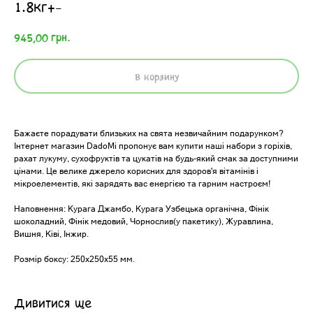
1.8кг+-
грн.
945,00
В корзину
Бажаєте порадувати близьких на свята незвичайним подарунком?
Інтернет магазин DadoMi пропонує вам купити наші набори з горіхів,
рахат лукуму, сухофруктів та цукатів на будь-який смак за доступними
цінами. Це велике джерело корисних для здоров'я вітамінів і
мікроелементів, які зарядять вас енергією та гарним настроєм!
Наповнення: Курага Джамбо, Курага Узбецька органічна, Фінік
шоколадний, Фінік медовий, Чорнослив(у пакетику), Журавлина,
Вишня, Ківі, Інжир.
Розмір боксу: 250х250х55 мм.
Дивитися ще