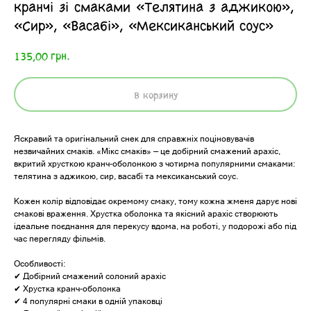
кранчі зі смаками «Телятина з аджикою»,
«Сир», «Васабі», «Мексиканський соус»
грн.
135,00
В корзину
Яскравий та оригінальний снек для справжніх поціновувачів
незвичайних смаків. «Мікс смаків» — це добірний смажений арахіс,
вкритий хрусткою кранч-оболонкою з чотирма популярними смаками:
телятина з аджикою, сир, васабі та мексиканський соус.
Кожен колір відповідає окремому смаку, тому кожна жменя дарує нові
смакові враження. Хрустка оболонка та якісний арахіс створюють
ідеальне поєднання для перекусу вдома, на роботі, у подорожі або під
час перегляду фільмів.
Особливості:
✔ Добірний смажений солоний арахіс
✔ Хрустка кранч-оболонка
✔ 4 популярні смаки в одній упаковці