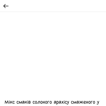
Мікс смаків солоного арахісу смаженого у