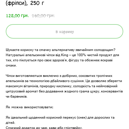
(фріпси), 250 г
грн.
грн.
128,00
160,00
В корзину
Шукаєте корисну та смачну альтернативу звичайним солодощам?
Натуральні апельсинові чіпси від King — це 100% чистий продукт для
тих, хто піклується про своє здоров’я, фігуру та обожнює яскраві
смаки.
Чіпси виготовляються виключно з добірних, соковитих тропічних
апельсинів за технологією дбайливого сушіння. Це дозволяє зберегти
максимум вітамінів, природну кислинку, солодкість та неймовірний
цитрусовий аромат без додавання жодного грама цукру, консервантів
чи барвників.
:
Як
можна
використовувати
Як ідеальний щоденний корисний перекус (снек) для дорослих та
дітей.
Смачний додаток до чаю, кави або глінтвейну.