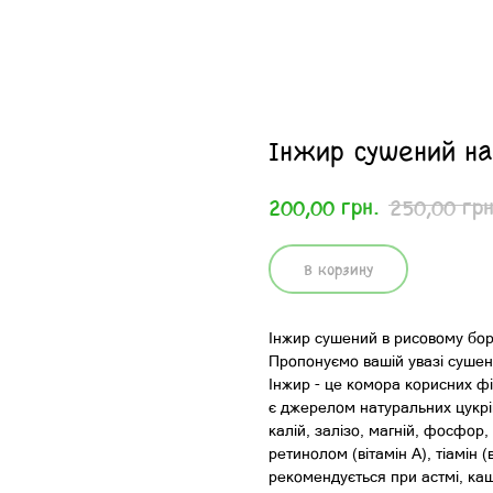
Інжир сушений нат
грн.
грн
200,00
250,00
В корзину
Інжир сушений в рисовому боро
Пропонуємо вашій увазі сушен
Інжир - це комора корисних фіт
є джерелом натуральних цукрів
калій, залізо, магній, фосфор, 
ретинолом (вітамін А), тіамін 
рекомендується при астмі, каш