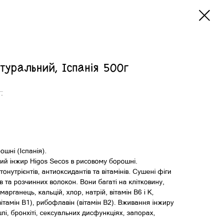
уральний, Іспанія 500г
.
шні (Іспанія).
ий інжир Higos Secos в рисовому борошні.
онутрієнтів, антиоксидантів та вітамінів. Сушені фіги
 та розчинних волокон. Вони багаті на клітковину,
марганець, кальцій, хлор, натрій, вітамін B6 і K,
(вітамін В1), рибофлавін (вітамін В2). Вживання інжиру
лі, бронхіті, сексуальних дисфункціях, запорах,