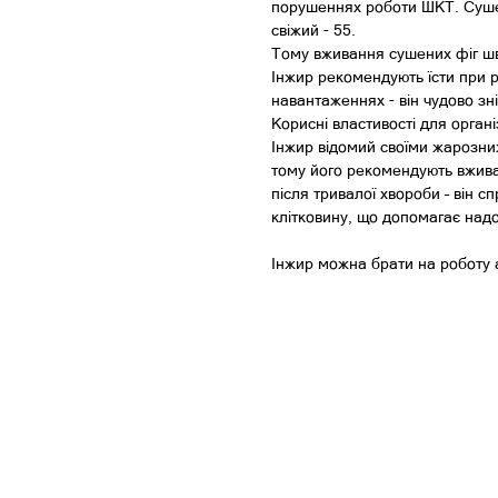
порушеннях роботи ШКТ. Сушен
свіжий - 55.
Тому вживання сушених фіг шви
Інжир рекомендують їсти при 
навантаженнях - він чудово зн
Корисні властивості для органі
Інжир відомий своїми жарозн
тому його рекомендують вжива
після тривалої хвороби – він 
клітковину, що допомагає надо
Інжир можна брати на роботу 