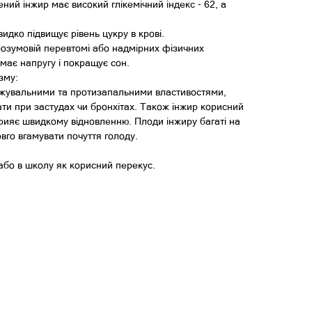
ий інжир має високий глікемічний індекс - 62, а
дко підвищує рівень цукру в крові.
розумовій перевтомі або надмірних фізичних
імає напругу і покращує сон.
зму:
ижувальними та протизапальними властивостями,
ти при застудах чи бронхітах. Також інжир корисний
сприяє швидкому відновленню. Плоди інжиру багаті на
вго вгамувати почуття голоду.
або в школу як корисний перекус.