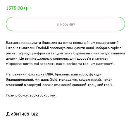
грн.
1575,00
В корзину
Бажаєте порадувати близьких на свята незвичайним подарунком?
Інтернет магазин DadoMi пропонує вам купити наші набори з горіхів,
рахат лукуму, сухофруктів та цукатів на будь-який смак за доступними
цінами. Це велике джерело корисних для здоров'я вітамінів і
мікроелементів, які зарядять вас енергією та гарним настроєм!
Наповнення: фісташка США, бразильський горіх, фундук
бланширований, мигдаль Gold, макадамія, кешью сирий, пекан
смажений в скорлупі, арахіс смажений солений, грецький горіх.
Розмір боксу: 250х250х55 мм.
Дивитися ще