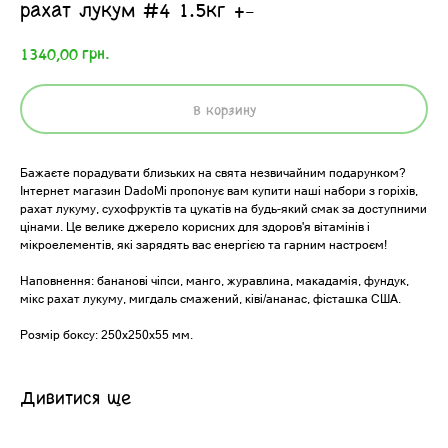
рахат лукум #4 1.5кг +-
грн.
1340,00
В корзину
Бажаєте порадувати близьких на свята незвичайним подарунком?
Інтернет магазин DadoMi пропонує вам купити наші набори з горіхів,
рахат лукуму, сухофруктів та цукатів на будь-який смак за доступними
цінами. Це велике джерело корисних для здоров'я вітамінів і
мікроелементів, які зарядять вас енергією та гарним настроєм!
Наповнення: бананові чіпси, манго, журавлина, макадамія, фундук,
мікс рахат лукуму, мигдаль смажений, ківі/ананас, фісташка США.
Розмір боксу: 250х250х55 мм.
Дивитися ще