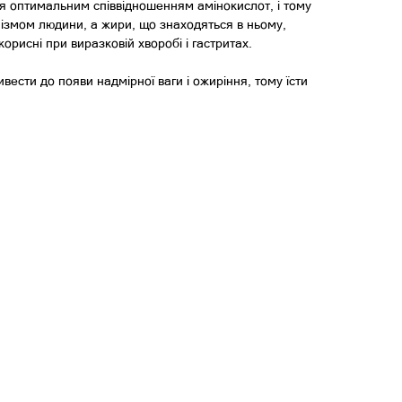
ся оптимальним співвідношенням амінокислот, і тому
ізмом людини, а жири, що знаходяться в ньому,
корисні при виразковій хворобі і гастритах.
ести до появи надмірної ваги і ожиріння, тому їсти