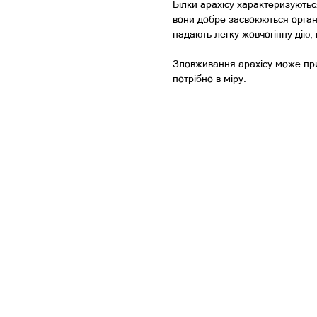
Білки арахісу характеризують
вони добре засвоюються орган
надають легку жовчогінну дію, 
Зловживання арахісу може прив
потрібно в міру.