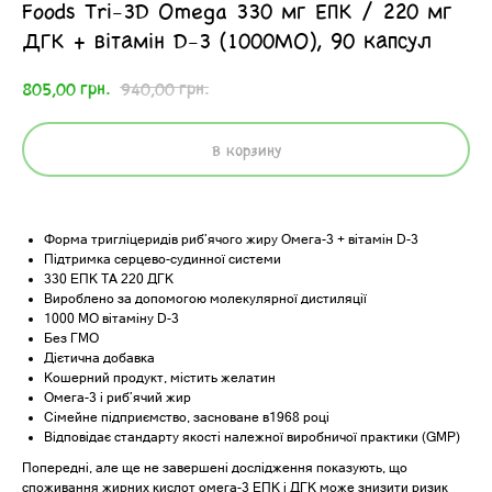
Foods Tri-3D Omega 330 мг ЕПК / 220 мг
ДГК + вітамін D-3 (1000МО), 90 капсул
грн.
грн.
805,00
940,00
В корзину
Форма тригліцеридів риб’ячого жиру Омега-3 + вітамін D-3
Підтримка серцево-судинної системи
330 ЕПК ТА 220 ДГК
Вироблено за допомогою молекулярної дистиляції
1000 МО вітаміну D-3
Без ГМО
Дієтична добавка
Кошерний продукт, містить желатин
Омега-3 і риб’ячий жир
Сімейне підприємство, засноване в1968 році
Відповідає стандарту якості належної виробничої практики (GMP)
Попередні, але ще не завершені дослідження показують, що
споживання жирних кислот омега-3 ЕПК і ДГК може знизити ризик