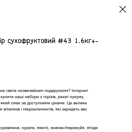
ір сухофруктовий #43 1.6кг+-
 на свята незвичайним подарунком? Інтернет
упити наші набори з горіхів, рахат лукуму,
ь-який смак за доступними цінами. Це велике
вітамінів і мікроелементів, які зарядять вас
журавлина, курага, манго, ананас/маракуйя, ягоди