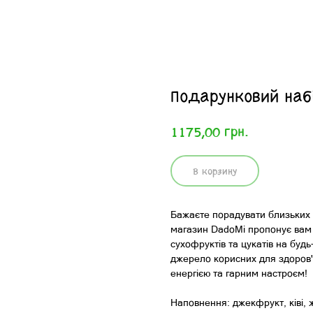
Подарунковий наб
грн.
1175,00
В корзину
Бажаєте порадувати близьких
магазин DadoMi пропонує вам к
сухофруктів та цукатів на буд
джерело корисних для здоров'я 
енергією та гарним настроєм!
Наповнення: джекфрукт, ківі, 